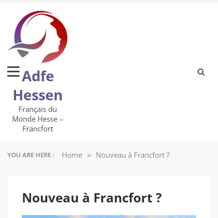
Skip
to
content
Adfe
Hessen
Français du
Monde Hesse –
Francfort
»
Home
Nouveau à Francfort ?
YOU ARE HERE :
Nouveau à Francfort ?