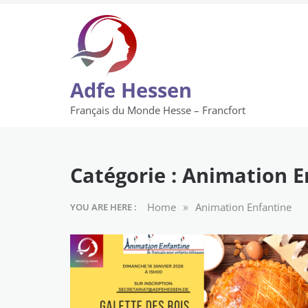
Skip
to
content
Adfe Hessen
Français du Monde Hesse – Francfort
Catégorie :
Animation E
»
Home
Animation Enfantine
YOU ARE HERE :