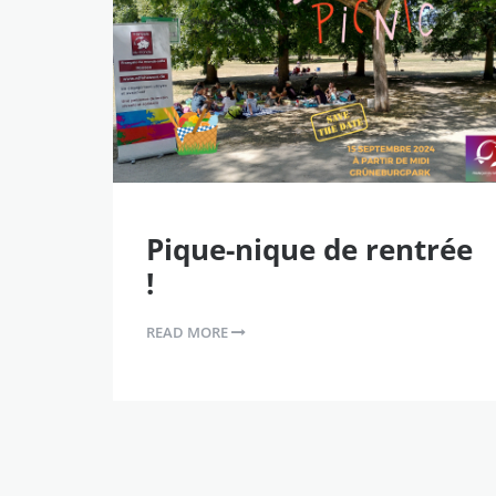
Pique-nique de rentrée
!
READ MORE