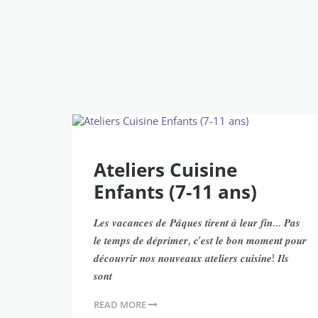
Ateliers Cuisine
Enfants (7-11 ans)
𝑳𝒆𝒔 𝒗𝒂𝒄𝒂𝒏𝒄𝒆𝒔 𝒅𝒆 𝑷𝒂̂𝒒𝒖𝒆𝒔 𝒕𝒊𝒓𝒆𝒏𝒕 𝒂̀ 𝒍𝒆𝒖𝒓 𝒇𝒊𝒏… 𝑷𝒂𝒔
𝒍𝒆 𝒕𝒆𝒎𝒑𝒔 𝒅𝒆 𝒅𝒆́𝒑𝒓𝒊𝒎𝒆𝒓, 𝒄’𝒆𝒔𝒕 𝒍𝒆 𝒃𝒐𝒏 𝒎𝒐𝒎𝒆𝒏𝒕 𝒑𝒐𝒖𝒓
𝒅𝒆́𝒄𝒐𝒖𝒗𝒓𝒊𝒓 𝒏𝒐𝒔 𝒏𝒐𝒖𝒗𝒆𝒂𝒖𝒙 𝒂𝒕𝒆𝒍𝒊𝒆𝒓𝒔 𝒄𝒖𝒊𝒔𝒊𝒏𝒆! 𝑰𝒍𝒔
𝒔𝒐𝒏𝒕
READ MORE