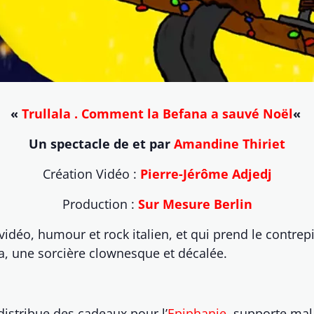
«
Trullala . Comment la Befana a sauvé Noël
«
Un spectacle de et par
Amandine Thiriet
Création Vidéo :
Pierre-Jérôme Adjedj
Production :
Sur Mesure Berlin
vidéo, humour et rock italien, et qui prend le contrep
na, une sorcière clownesque et décalée.
 distribue des cadeaux pour l’
Epiphanie
, supporte mal