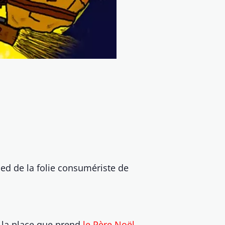
ied de la folie consumériste de
 la place que prend
le Père Noël