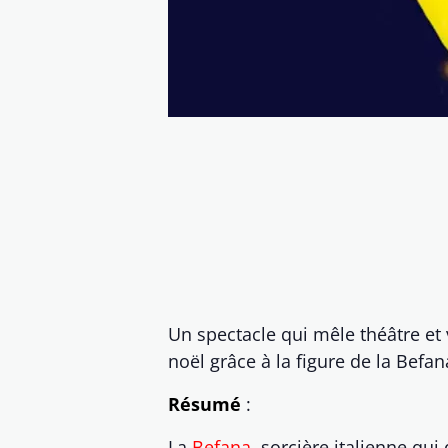
Un spectacle qui mêle théâtre et 
noël grâce à la figure de la Befa
Résumé
:
La
Befana
, sorcière italienne qui