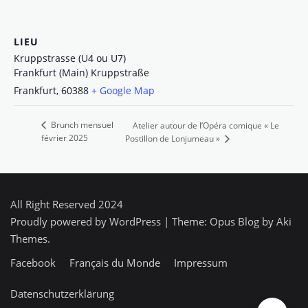
LIEU
Kruppstrasse (U4 ou U7)
Frankfurt (Main) Kruppstraße
Frankfurt
,
60388
+ Google Map
Brunch mensuel
Atelier autour de l’Opéra comique « Le
février 2025
Postillon de Lonjumeau »
All Right Reserved 2024
Proudly powered by WordPress
|
Theme: Opus Blog by
Aki
Themes
.
Facebook
Français du Monde
Impressum
Datenschutzerklärung