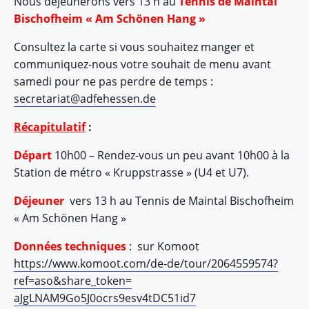
Nous déjeunerons vers 13 h au
Tennis de Maintal
Bischofheim « Am Schönen Hang »
Consultez la carte si vous souhaitez manger et
communiquez-nous votre souhait de menu avant
samedi pour ne pas perdre de temps
:
secretariat@adfehessen.de
Récapitulatif
:
Départ
10h00 – Rendez-vous un peu avant 10h00 à la
Station de métro « Kruppstrasse » (U4 et U7).
Déjeuner
vers 13 h au Tennis de Maintal Bischofheim
« Am Schönen Hang »
Données techniques
: sur Komoot
https://www.komoot.com/de-de/
tour/2064559574?
ref=aso&share_
token=
aJgLNAM9Go5J0ocrs9esv4tDC51id7