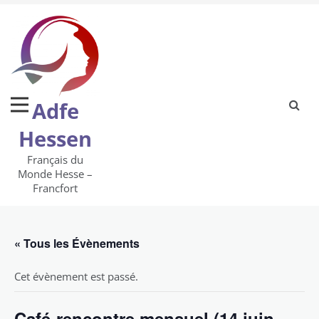
Skip
to
content
Adfe
Hessen
Français du
Monde Hesse –
Francfort
« Tous les Évènements
Cet évènement est passé.
Café-rencontre mensuel (14 juin